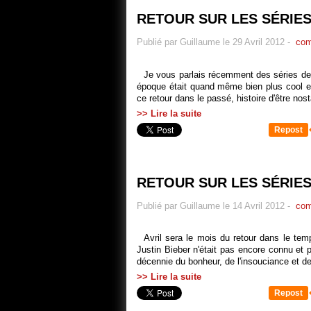
RETOUR SUR LES SÉRIES 
Publié par Guillaume le 29 Avril 2012
-
com
Je vous parlais récemment des séries des
époque était quand même bien plus cool et
ce retour dans le passé, histoire d'être nost
>> Lire la suite
Repost
RETOUR SUR LES SÉRIES 
Publié par Guillaume le 14 Avril 2012
-
com
Avril sera le mois du retour dans le t
Justin Bieber n'était pas encore connu et pa
décennie du bonheur, de l'insouciance et de
>> Lire la suite
Repost