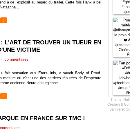
end à de l'explosif au regard du trailer. Cette fois Hank a bel
 Natascha...
0
 : L'ART DE TROUVER UN TUEUR EN
'UNE VICTIME
-
commentaires
ui fait sensation aux Etats-Unis, à savoir Body of Proof.
la mesure où c'est une des actrices réputées de Desperate
emme ancienne Neuro-chirurgienne...
0
Theme: Null
Crespin & Guil
Bannière: Gu
RQUE EN FRANCE SUR TMC !
mmentaires