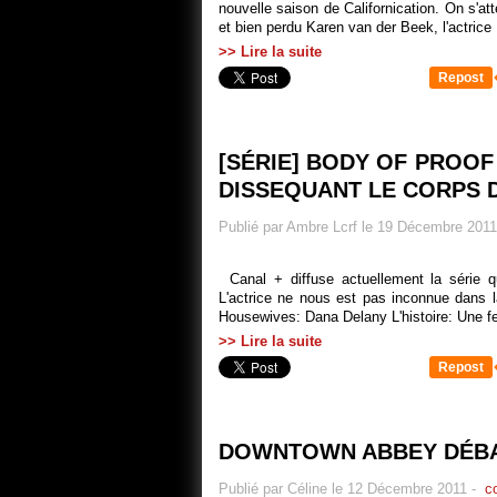
nouvelle saison de Californication. On s'att
et bien perdu Karen van der Beek, l'actrice
>> Lire la suite
Repost
[SÉRIE] BODY OF PROOF
DISSEQUANT LE CORPS D
Publié par Ambre Lcrf le 19 Décembre 2011
Canal + diffuse actuellement la série q
L'actrice ne nous est pas inconnue dans 
Housewives: Dana Delany L'histoire: Une f
>> Lire la suite
Repost
DOWNTOWN ABBEY DÉBA
Publié par Céline le 12 Décembre 2011
-
co