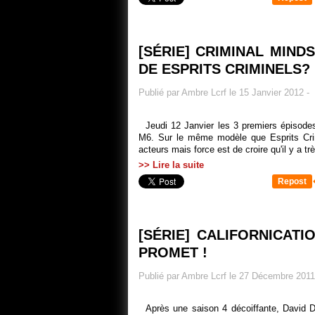
[SÉRIE] CRIMINAL MIND
DE ESPRITS CRIMINELS?
Publié par Ambre Lcrf le 15 Janvier 2012
-
Jeudi 12 Janvier les 3 premiers épisode
M6. Sur le même modèle que Esprits Cri
acteurs mais force est de croire qu'il y a tr
>> Lire la suite
Repost
[SÉRIE] CALIFORNICATI
PROMET !
Publié par Ambre Lcrf le 27 Décembre 2011
Après une saison 4 décoiffante, David