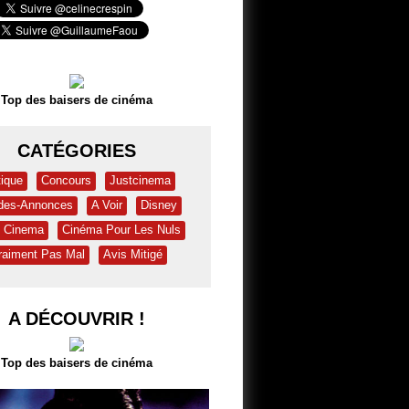
Top des baisers de cinéma
CATÉGORIES
tique
Concours
Justcinema
des-Annonces
A Voir
Disney
& Cinema
Cinéma Pour Les Nuls
raiment Pas Mal
Avis Mitigé
A DÉCOUVRIR !
Top des baisers de cinéma