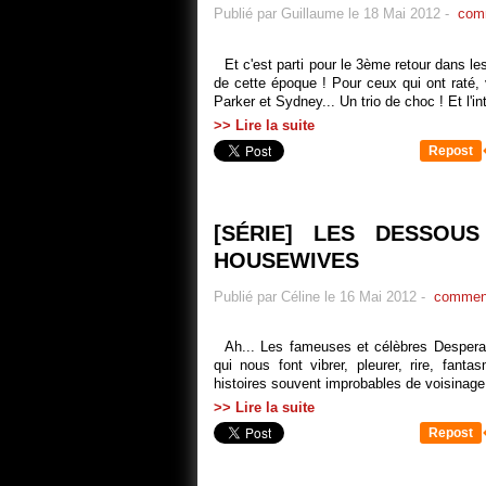
Publié par Guillaume le 18 Mai 2012
-
comm
Et c'est parti pour le 3ème retour dans l
de cette époque ! Pour ceux qui ont raté, 
Parker et Sydney... Un trio de choc ! Et l'int
>> Lire la suite
Repost
[SÉRIE] LES DESSOU
HOUSEWIVES
Publié par Céline le 16 Mai 2012
-
comment
Ah... Les fameuses et célèbres Desperat
qui nous font vibrer, pleurer, rire, fan
histoires souvent improbables de voisinage.
>> Lire la suite
Repost