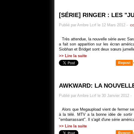
[SÉRIE] RINGER : LES "
Publié par Ambre Lcrf le 12 Mars 2012
-
co
Très attendue, la nouvelle série avec Sar
a fait son apparition sur les écran amér
Siobhan et Bridget sont deux sœurs jumelles
>> Lire la suite
Repost
AWKWARD: LA NOUVELLE
Publié par Ambre Lcrf le 30 Janvier 2012
-
Alors que Megaupload vient de fermer se
à la télé. MTV a la bonne idée de sortir s
"embarrassant". Il s'agit d'une série améric
>> Lire la suite
Repost