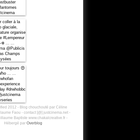
ified 2012 - Blog chouchouté par Céline
laume Faou - contact [@] justcinema.net -
illaume Baptiste www.chakalcreative.fr -
Hébergé par
Overblog