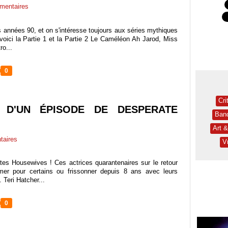
entaires
es années 90, et on s'intéresse toujours aux séries mythiques
voici la Partie 1 et la Partie 2 Le Caméléon Ah Jarod, Miss
ro...
0
Cri
S D'UN ÉPISODE DE DESPERATE
Ban
Art 
aires
V
es Housewives ! Ces actrices quarantenaires sur le retour
tasmer pour certains ou frissonner depuis 8 ans avec leurs
 Teri Hatcher...
0