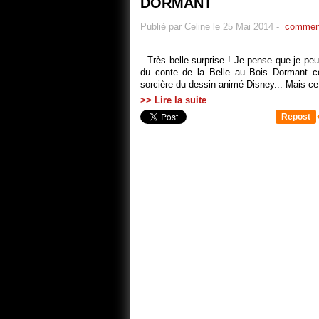
DORMANT
Publié par Celine le 25 Mai 2014
-
comment
Très belle surprise ! Je pense que je peu
du conte de la Belle au Bois Dormant c
sorcière du dessin animé Disney... Mais ce 
>> Lire la suite
Repost