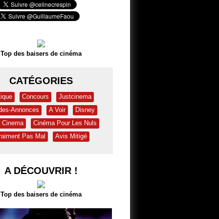
Top des baisers de cinéma
CATÉGORIES
tique
Concours
Justcinema
des-Annonces
A Voir
Disney
& Cinema
Cinéma Pour Les Nuls
raiment Pas Mal
Avis Mitigé
A DÉCOUVRIR !
Top des baisers de cinéma