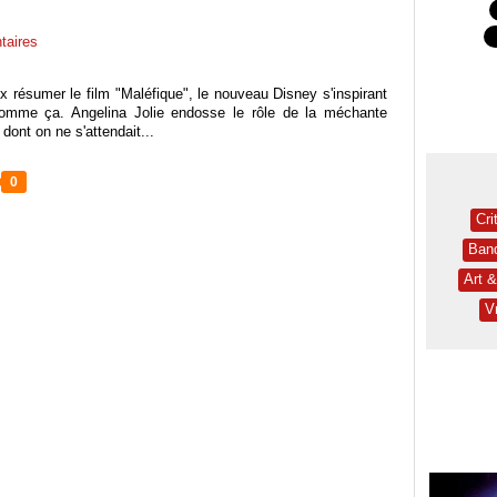
aires
x résumer le film "Maléfique", le nouveau Disney s'inspirant
omme ça. Angelina Jolie endosse le rôle de la méchante
dont on ne s'attendait...
0
Cri
Ban
Art 
V