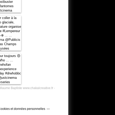
illaume Baptiste www.chakalcreative.fr -
ookies et données personnelles