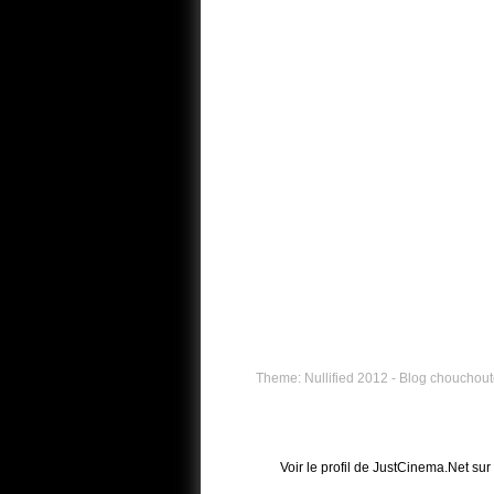
Theme: Nullified 2012 - Blog chouchouté
Voir le profil de
JustCinema.Net
sur 