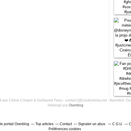
 par Céline Crespin & Guillaume Faou - contact [@] justcinema.net - Bannière: Gu
Hébergé par
Overblog
le portail Overblog
Top articles
Contact
Signaler un abus
C.G.U.
C
Préférences cookies