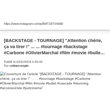
https://www.instagram.com/p/BMT1BTXAfdB/
[BACKSTAGE - TOURNAGE] "Attention chérie,
ça va tirer !" ... ... #tournage #backstage
#Carbone #OlivierMarchal #film #movie #bullet
#cascade #stunning #accessoiriste #justcinema
Publié le 02/11/2016 à 00:44
Par
celinecrespin