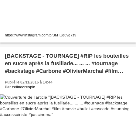
https://www.instagram.com/p/BMT1q6vg7zt/
[BACKSTAGE - TOURNAGE] #RIP les bouteilles
en sucre après la fusillade... ... ... #tournage
#backstage #Carbone #OlivierMarchal #film
#movie #bullet #cascade #stunning
Publié le 02/11/2016 à 14:44
#accessoiriste #justcinema
Par
celinecrespin