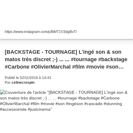
https://www.instagram.com/p/BMT1V3dgBvT/
[BACKSTAGE - TOURNAGE] L'ingé son & son
matos très discret ;-) ... ... #tournage #backstage
#Carbone #OlivierMarchal #film #movie #son
#ingéson #cascade #stunning #accessoiriste
Publié le 02/11/2016 à 14:41
#justcinema
Par
celinecrespin