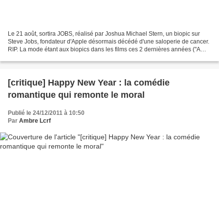
Le 21 août, sortira JOBS, réalisé par Joshua Michael Stern, un biopic sur
Steve Jobs, fondateur d'Apple désormais décédé d'une saloperie de cancer.
RIP. La mode étant aux biopics dans les films ces 2 dernières années ("A
week with Marilyn", "Lincoln",...
[critique] Happy New Year : la comédie
romantique qui remonte le moral
Publié le 24/12/2011 à 10:50
Par
Ambre Lcrf