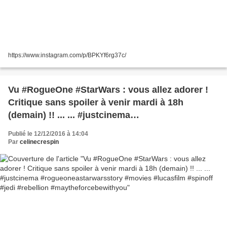
https://www.instagram.com/p/BPKYf6rg37c/
Vu #RogueOne #StarWars : vous allez adorer !
Critique sans spoiler à venir mardi à 18h
(demain) !! ... ... #justcinema
#rogueoneastarwarsstory #movies #lucasfilm
Publié le 12/12/2016 à 14:04
#spinoff #jedi #rebellion
Par
celinecrespin
#maytheforcebewithyou