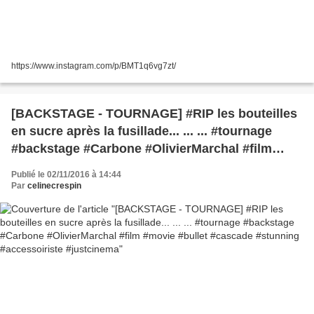
https://www.instagram.com/p/BMT1q6vg7zt/
[BACKSTAGE - TOURNAGE] #RIP les bouteilles
en sucre après la fusillade... ... ... #tournage
#backstage #Carbone #OlivierMarchal #film
#movie #bullet #cascade #stunning
Publié le 02/11/2016 à 14:44
#accessoiriste #justcinema
Par
celinecrespin