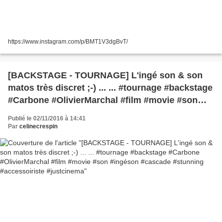
https://www.instagram.com/p/BMT1V3dgBvT/
[BACKSTAGE - TOURNAGE] L'ingé son & son
matos très discret ;-) ... ... #tournage #backstage
#Carbone #OlivierMarchal #film #movie #son
#ingéson #cascade #stunning #accessoiriste
Publié le 02/11/2016 à 14:41
#justcinema
Par
celinecrespin