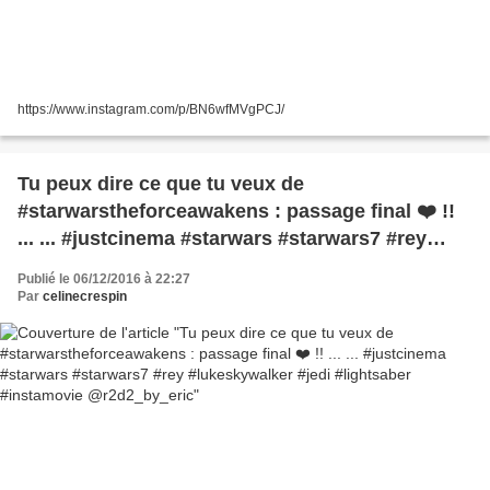
https://www.instagram.com/p/BN6wfMVgPCJ/
Tu peux dire ce que tu veux de
#starwarstheforceawakens : passage final ❤️ !!
... ... #justcinema #starwars #starwars7 #rey
#lukeskywalker #jedi #lightsaber #instamovie
Publié le 06/12/2016 à 22:27
@r2d2_by_eric
Par
celinecrespin