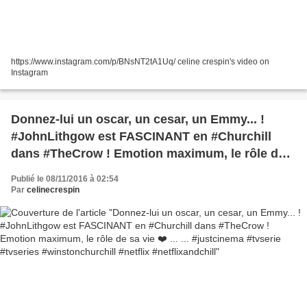
https://www.instagram.com/p/BNsNT2tA1Uq/ celine crespin's video on
Instagram
Donnez-lui un oscar, un cesar, un Emmy... !
#JohnLithgow est FASCINANT en #Churchill
dans #TheCrow ! Emotion maximum, le rôle de
sa vie ❤️ ... ... #justcinema #tvserie #tvseries
Publié le 08/11/2016 à 02:54
#winstonchurchill #netflix #netflixandchill
Par
celinecrespin