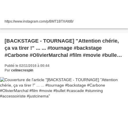
https://www.instagram.com/p/BMT1BTXAfdB/
[BACKSTAGE - TOURNAGE] "Attention chérie,
ça va tirer !" ... ... #tournage #backstage
#Carbone #OlivierMarchal #film #movie #bullet
#cascade #stunning #accessoiriste #justcinema
Publié le 02/11/2016 à 00:44
Par
celinecrespin