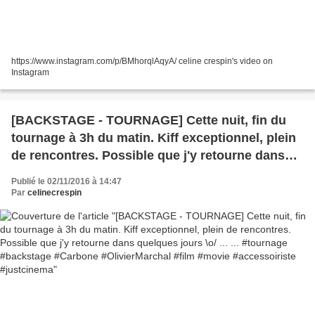
https://www.instagram.com/p/BMhorqlAqyA/ celine crespin's video on
Instagram
[BACKSTAGE - TOURNAGE] Cette nuit, fin du
tournage à 3h du matin. Kiff exceptionnel, plein
de rencontres. Possible que j'y retourne dans
quelques jours \o/ ... ... #tournage #backstage
Publié le 02/11/2016 à 14:47
#Carbone #OlivierMarchal #film #movie
Par
celinecrespin
#accessoiriste #justcinema