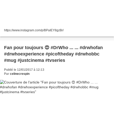
https://www.instagram.com/p/BPaIEY8gzBr/
Fan pour toujours 😍 #DrWho ... ... #drwhofan
#drwhoexperience #picoftheday #drwhobbc
#mug #justcinema #tvseries
Publié le 12/01/2017 à 12:13
Par
celinecrespin