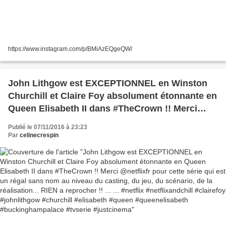
https://www.instagram.com/p/BMiAzEQgeQW/
John Lithgow est EXCEPTIONNEL en Winston
Churchill et Claire Foy absolument étonnante en
Queen Elisabeth II dans #TheCrown !! Merci
@netflixfr pour cette série qui est un régal sans
Publié le 07/11/2016 à 23:23
nom au niveau du casting, du jeu, du scénario,
Par
celinecrespin
de la réalisation... RIEN a reprocher !! ... ...
#netflix #netflixandchill #clairefoy #johnlithgow
#churchill #elisabeth #queen #queenelisabeth
#buckinghampalace #tvserie #justcinema