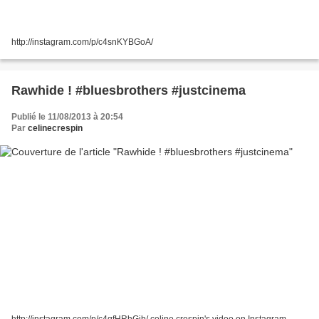
http://instagram.com/p/c4snKYBGoA/
Rawhide ! #bluesbrothers #justcinema
Publié le 11/08/2013 à 20:54
Par
celinecrespin
http://instagram.com/p/c4qfHRhGjb/ celine crespin's video on Instagram