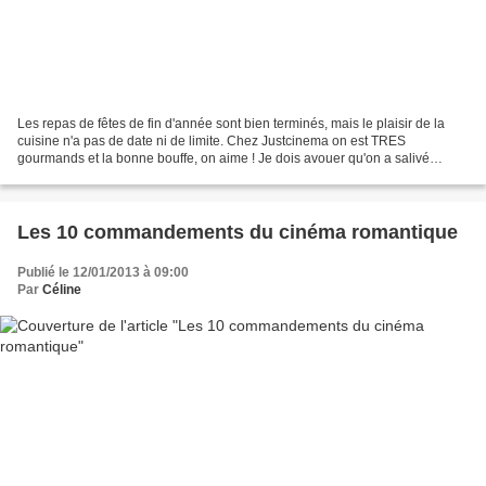
Les repas de fêtes de fin d'année sont bien terminés, mais le plaisir de la
cuisine n'a pas de date ni de limite. Chez Justcinema on est TRES
gourmands et la bonne bouffe, on aime ! Je dois avouer qu'on a salivé
devant "Les saveurs du Palais" (notez le...
Les 10 commandements du cinéma romantique
Publié le 12/01/2013 à 09:00
Par
Céline