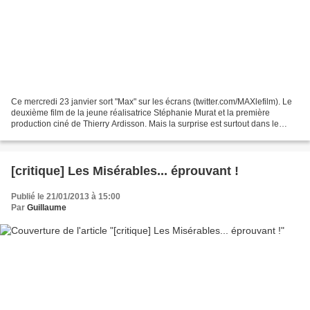
Ce mercredi 23 janvier sort "Max" sur les écrans (twitter.com/MAXlefilm). Le
deuxième film de la jeune réalisatrice Stéphanie Murat et la première
production ciné de Thierry Ardisson. Mais la surprise est surtout dans le
casting car on y retrouve Mathilde...
[critique] Les Misérables... éprouvant !
Publié le 21/01/2013 à 15:00
Par
Guillaume