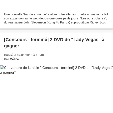
Une nouvelle "bande annonce" a attiré notre attention : cette animation a fait
son apparition sur le web depuis quelques petits jours : "Les ours polaires",
du réalisateur John Stevenson (Kung Fu Panda) et produit par Ridley Scott !
Un domaine où on ne...
[Concours - terminé] 2 DVD de "Lady Vegas" à
gagner
Publié le 02/01/2013 à 15:40
Par
Céline