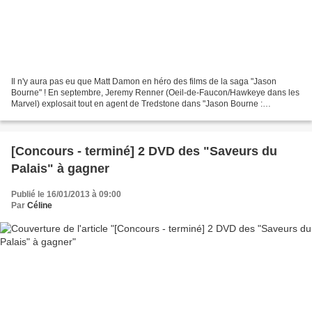
Il n'y aura pas eu que Matt Damon en héro des films de la saga "Jason
Bourne" ! En septembre, Jeremy Renner (Oeil-de-Faucon/Hawkeye dans les
Marvel) explosait tout en agent de Tredstone dans "Jason Bourne :
l'héritage" et reprenait fièrement et très efficacement...
[Concours - terminé] 2 DVD des "Saveurs du
Palais" à gagner
Publié le 16/01/2013 à 09:00
Par
Céline