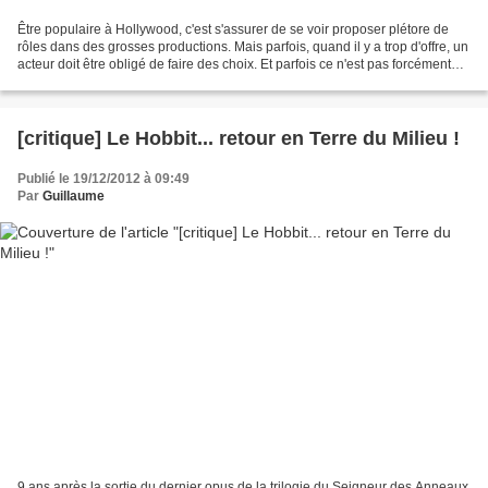
Être populaire à Hollywood, c'est s'assurer de se voir proposer plétore de
rôles dans des grosses productions. Mais parfois, quand il y a trop d'offre, un
acteur doit être obligé de faire des choix. Et parfois ce n'est pas forcément
les bons. Voici les...
[critique] Le Hobbit... retour en Terre du Milieu !
Publié le 19/12/2012 à 09:49
Par
Guillaume
9 ans après la sortie du dernier opus de la trilogie du Seigneur des Anneaux