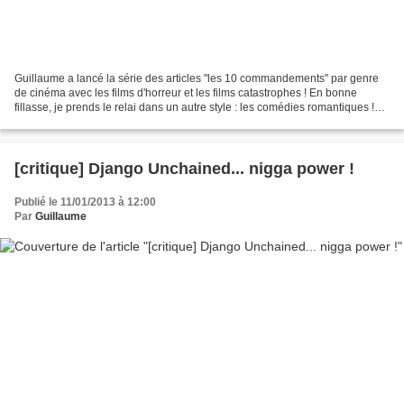
Guillaume a lancé la série des articles "les 10 commandements" par genre
de cinéma avec les films d'horreur et les films catastrophes ! En bonne
fillasse, je prends le relai dans un autre style : les comédies romantiques !
Oui madame (ou monsieur hein,...
[critique] Django Unchained... nigga power !
Publié le 11/01/2013 à 12:00
Par
Guillaume