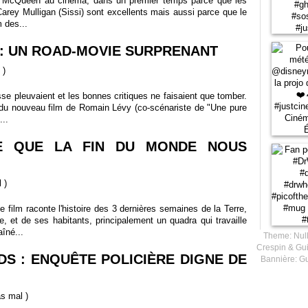
ve McQueen au cinéma, dans un premier temps parce que les
arey Mulligan (Sissi) sont excellents mais aussi parce que le
m des...
 : UN ROAD-MOVIE SURPRENANT
)
sse pleuvaient et les bonnes critiques ne faisaient que tomber.
 du nouveau film de Romain Lévy (co-scénariste de "Une pure
...
 CE QUE LA FIN DU MONDE NOUS
l
)
 film raconte l'histoire des 3 dernières semaines de la Terre,
, et de ses habitants, principalement un quadra qui travaille
îné...
Theme: Null
Crespin & Gui
LDS : ENQUÊTE POLICIÈRE DIGNE DE
Bannière: Gu
as mal
)