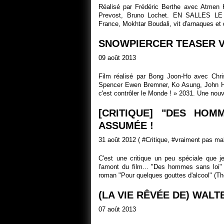
Réalisé par Frédéric Berthe avec Atmen Ke
Prevost, Bruno Lochet. EN SALLES LE
France, Mokhtar Boudali, vit d'arnaques et d
SNOWPIERCER TEASER V
09 août 2013
Film réalisé par Bong Joon-Ho avec Chri
Spencer Ewen Bremner, Ko Asung, John Hur
c'est contrôler le Monde ! » 2031. Une nouvel
[CRITIQUE] "DES HOM
ASSUMÉE !
31 août 2012 ( #
Critique
, #
vraiment pas ma
C'est une critique un peu spéciale que je
l'amont du film... "Des hommes sans loi" 
roman "Pour quelques gouttes d'alcool" (The
(LA VIE RÊVÉE DE) WALT
07 août 2013