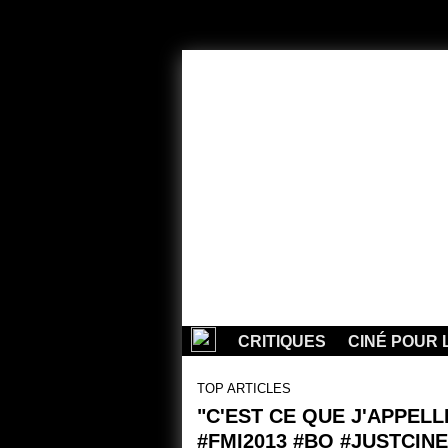
CRITIQUES
CINÉ POUR 
TOP ARTICLES
"C'EST CE QUE J'APPEL
#FMI2013 #BO #JUSTCIN