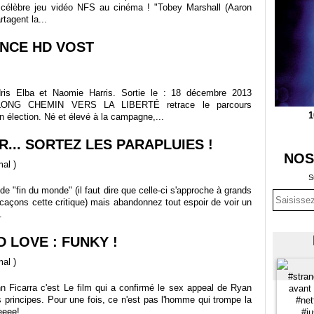
 célèbre jeu vidéo NFS au cinéma ! "Tobey Marshall (Aaron
tagent la...
NCE HD VOST
ris Elba et Naomie Harris. Sortie le : 18 décembre 2013
 LONG CHEMIN VERS LA LIBERTÉ retrace le parcours
1
 élection. Né et élevé à la campagne,...
R... SORTEZ LES PARAPLUIES !
NOS
mal
)
S
de "fin du monde" (il faut dire que celle-ci s'approche à grands
açons cette critique) mais abandonnez tout espoir de voir un
.
D LOVE : FUNKY !
mal
)
 Ficarra c'est Le film qui a confirmé le sex appeal de Ryan
es principes. Pour une fois, ce n'est pas l'homme qui trompe la
eee!...