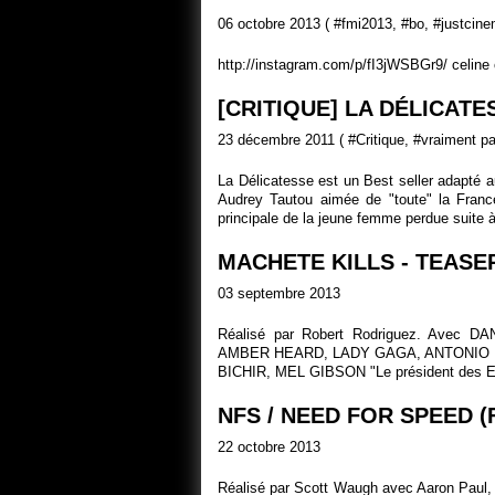
06 octobre 2013 ( #
fmi2013
, #
bo
, #
justcin
http://instagram.com/p/fI3jWSBGr9/ celine 
[CRITIQUE] LA DÉLICATE
23 décembre 2011 ( #
Critique
, #
vraiment p
La Délicatesse est un Best seller adapté a
Audrey Tautou aimée de "toute" la Franc
principale de la jeune femme perdue suite à 
MACHETE KILLS - TEASE
03 septembre 2013
Réalisé par Robert Rodriguez. Ave
AMBER HEARD, LADY GAGA, ANTONIO 
BICHIR, MEL GIBSON "Le président des Eta
NFS / NEED FOR SPEED (
22 octobre 2013
Réalisé par Scott Waugh avec Aaron Paul, 