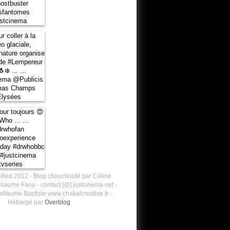
ified 2012 - Blog chouchouté par Céline
llaume Faou - contact [@] justcinema.net -
illaume Baptiste www.chakalcreative.fr -
Hébergé par
Overblog