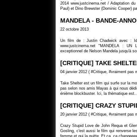
2014 www.justcinema.net / Adaptation du
Paul) et Dino Brewster (Dominic Cooper) par
MANDELA - BANDE-ANNO
22 octobre 2013
Un film de : Justin Chadwick avec : Id
www.justcinema.net "MANDELA : UN
exceptionnel de Nelson Mandela jusqu'à son
[CRITIQUE] TAKE SHELTE
04 janvier 2012 ( #
Critique
, #
vraiment pas 
Take Shelter est un film qui surfe sur la mo
pas selon nos amis Mayas à qui nous dédic
énième blockbuster. Ici, la thèmatique est..
[CRITIQUE] CRAZY STUPI
20 janvier 2012 ( #
Critique
, #
vraiment pas 
Crazy Stupid Love de John Requa et Glenn
Gosling, c'est aussi le film qui renverse l
femme et qui la quitte. Et ça, ça changeeee