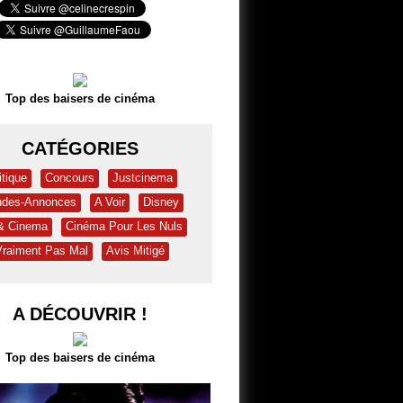
Top des baisers de cinéma
CATÉGORIES
itique
Concours
Justcinema
des-Annonces
A Voir
Disney
 & Cinema
Cinéma Pour Les Nuls
Vraiment Pas Mal
Avis Mitigé
A DÉCOUVRIR !
Top des baisers de cinéma