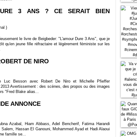
 DURE 3 ANS ? CE SERAIT BIEN
mal
)
cieusement le livre de Beigbeder: "L'amour Dure 3 Ans", que je
it qu'en jeune fille réfractaire et légèrement féministe sur les
.
ROBERT DE NIRO
 Luc Besson avec Robert De Niro et Michelle Pfieffer
e 2013 Avertissement : des scènes, des propos ou des images
rs "Fred Blake alias...
NDE ANNONCE
ubna Azabal, Hiam Abbass, Adel Bencherif, Fatima Harandi
yes Salem, Hassan El Ganouni, Mohammed Ayad et Hadi Alaoui
e famille se...