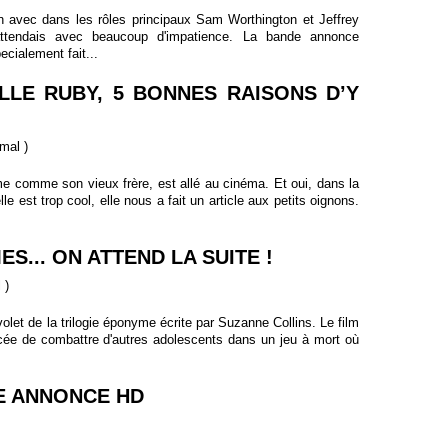
n avec dans les rôles principaux Sam Worthington et Jeffrey
attendais avec beaucoup d'impatience. La bande annonce
ecialement fait...
ELLE RUBY, 5 BONNES RAISONS D’Y
 mal
)
me comme son vieux frère, est allé au cinéma. Et oui, dans la
 est trop cool, elle nous a fait un article aux petits oignons.
S... ON ATTEND LA SUITE !
l
)
let de la trilogie éponyme écrite par Suzanne Collins. Le film
orcée de combattre d'autres adolescents dans un jeu à mort où
DE ANNONCE HD