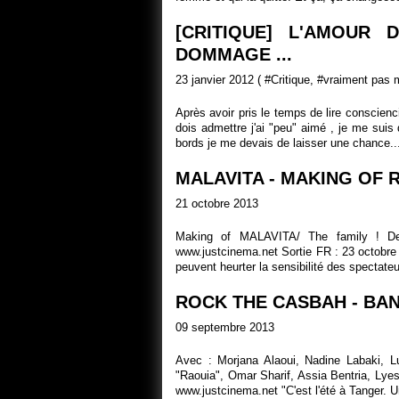
[CRITIQUE] L'AMOUR
DOMMAGE ...
23 janvier 2012 ( #
Critique
, #
vraiment pas 
Après avoir pris le temps de lire conscien
dois admettre j'ai "peu" aimé , je me suis d
bords je me devais de laisser une chance..
MALAVITA - MAKING OF 
21 octobre 2013
Making of MALAVITA/ The family ! De
www.justcinema.net Sortie FR : 23 octobr
peuvent heurter la sensibilité des spectateu
ROCK THE CASBAH - BA
09 septembre 2013
Avec : Morjana Alaoui, Nadine Labaki, L
"Raouia", Omar Sharif, Assia Bentria, L
www.justcinema.net "C'est l'été à Tanger. Un