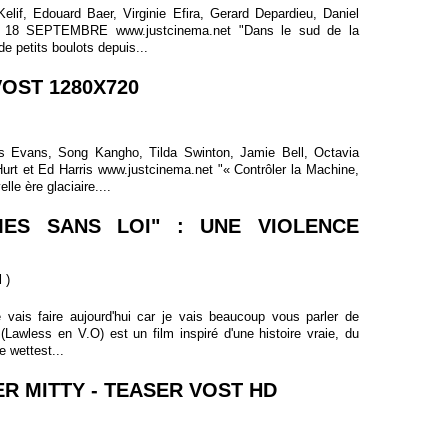
lif, Edouard Baer, Virginie Efira, Gerard Depardieu, Daniel
 18 SEPTEMBRE www.justcinema.net "Dans le sud de la
e petits boulots depuis...
OST 1280X720
s Evans, Song Kangho, Tilda Swinton, Jamie Bell, Octavia
t et Ed Harris www.justcinema.net "« Contrôler la Machine,
le ère glaciaire....
MES SANS LOI" : UNE VIOLENCE
l
)
 vais faire aujourd'hui car je vais beaucoup vous parler de
(Lawless en V.O) est un film inspiré d'une histoire vraie, du
 wettest...
ER MITTY - TEASER VOST HD