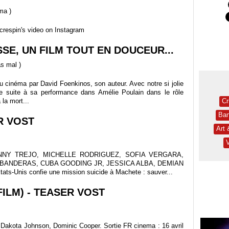
ema
)
crespin's video on Instagram
SSE, UN FILM TOUT EN DOUCEUR...
as mal
)
u cinéma par David Foenkinos, son auteur. Avec notre si jolie
e suite à sa performance dans Amélie Poulain dans le rôle
la mort...
Cr
Ban
R VOST
Art
c DANNY TREJO, MICHELLE RODRIGUEZ, SOFIA VERGARA,
BANDERAS, CUBA GOODING JR, JESSICA ALBA, DEMIAN
ts-Unis confie une mission suicide à Machete : sauver...
FILM) - TEASER VOST
Dakota Johnson, Dominic Cooper. Sortie FR cinema : 16 avril