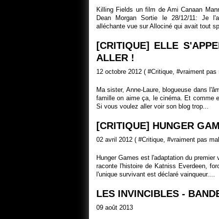
Killing Fields un film de Ami Canaan Man
Dean Morgan Sortie le 28/12/11: Je l'
alléchante vue sur Allociné qui avait tout sp
[CRITIQUE] ELLE S'APP
ALLER !
12 octobre 2012 ( #
Critique
, #
vraiment pas
Ma sister, Anne-Laure, blogueuse dans l'â
famille on aime ça, le cinéma. Et comme elle
Si vous voulez aller voir son blog trop...
[CRITIQUE] HUNGER GAME
02 avril 2012 ( #
Critique
, #
vraiment pas ma
Hunger Games est l'adaptation du premier vo
raconte l'histoire de Katniss Everdeen, f
l'unique survivant est déclaré vainqueur....
LES INVINCIBLES - BAN
09 août 2013