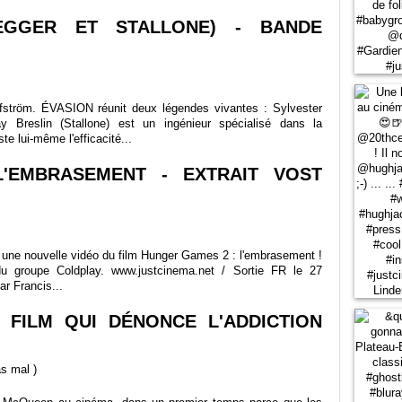
EGGER ET STALLONE) - BANDE
fström. ÉVASION réunit deux légendes vivantes : Sylvester
y Breslin (Stallone) est un ingénieur spécialisé dans la
te lui-même l'efficacité...
'EMBRASEMENT - EXTRAIT VOST
ci une nouvelle vidéo du film Hunger Games 2 : l'embrasement !
" du groupe Coldplay. www.justcinema.net / Sortie FR le 27
r Francis...
E FILM QUI DÉNONCE L'ADDICTION
as mal
)