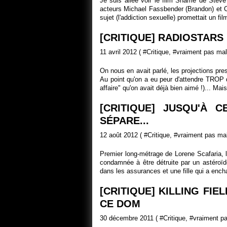
Je suis allée voir le film Shame de Ste
acteurs Michael Fassbender (Brandon) et C
sujet (l'addiction sexuelle) promettait un fil
[CRITIQUE] RADIOSTARS
11 avril 2012 ( #
Critique
, #
vraiment pas mal
On nous en avait parlé, les projections pre
Au point qu'on a eu peur d'attendre TROP
affaire" qu'on avait déjà bien aimé !)... Mais
[CRITIQUE] JUSQU'À
SÉPARE...
12 août 2012 ( #
Critique
, #
vraiment pas ma
Premier long-métrage de Lorene Scafaria, le
condamnée à être détruite par un astéroïde
dans les assurances et une fille qui a encha
[CRITIQUE] KILLING FIE
CE DOM
30 décembre 2011 ( #
Critique
, #
vraiment p