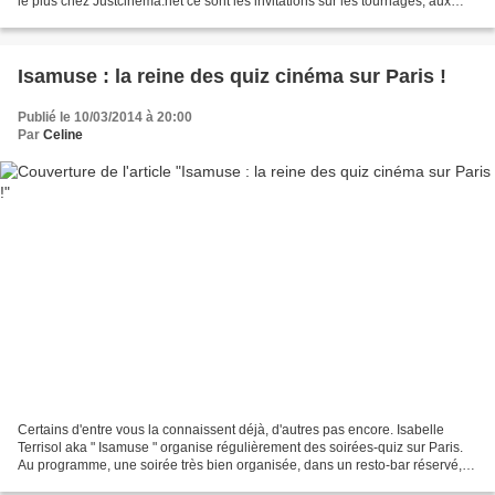
le plus chez Justcinema.net ce sont les invitations sur les tournages, aux
conférences de presse, aux...
Isamuse : la reine des quiz cinéma sur Paris !
Publié le 10/03/2014 à 20:00
Par
Celine
Certains d'entre vous la connaissent déjà, d'autres pas encore. Isabelle
Terrisol aka " Isamuse " organise régulièrement des soirées-quiz sur Paris.
Au programme, une soirée très bien organisée, dans un resto-bar réservé,
un écran, une sono, des buzzers,...