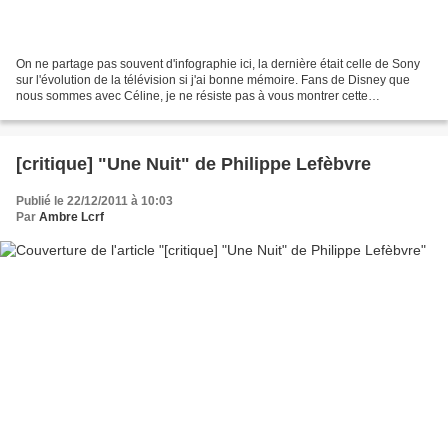
On ne partage pas souvent d'infographie ici, la dernière était celle de Sony
sur l'évolution de la télévision si j'ai bonne mémoire. Fans de Disney que
nous sommes avec Céline, je ne résiste pas à vous montrer cette
infographie animée avec des gifs, de...
[critique] "Une Nuit" de Philippe Lefèbvre
Publié le 22/12/2011 à 10:03
Par
Ambre Lcrf