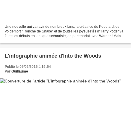
Une nouvelle qui va ravir de nombreux fans, la créatrice de Poudlard, de
Voldemort "Tronche de Snake" et de toutes les joyeusetés d'Harry Potter va
faire ses débuts en tant que scénariste, en partenariat avec Warner ! Mais
oui Voldemort, tu as raison...
L'infographie animée d'Into the Woods
Publié le 05/02/2015 à 16:54
Par
Guillaume