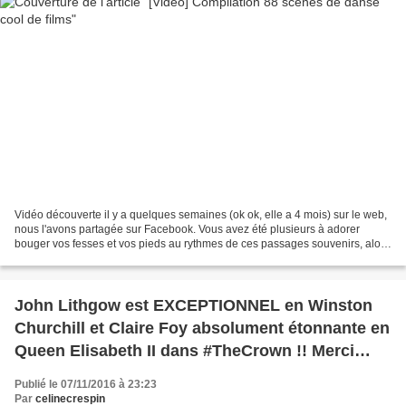
Vidéo découverte il y a quelques semaines (ok ok, elle a 4 mois) sur le web,
nous l'avons partagée sur Facebook. Vous avez été plusieurs à adorer
bouger vos fesses et vos pieds au rythmes de ces passages souvenirs, alors
j'en aifait un vrai article rien...
John Lithgow est EXCEPTIONNEL en Winston
Churchill et Claire Foy absolument étonnante en
Queen Elisabeth II dans #TheCrown !! Merci
@netflixfr pour cette série qui est un régal sans
Publié le 07/11/2016 à 23:23
nom au niveau du casting, du jeu, du scénario,
Par
celinecrespin