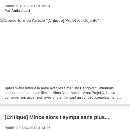
Publié le 19/03/2012 à 18:01
Par
Ambre Lcrf
Après m'être fendue la poire avec les films "The Hangover" j'attendais
beaucoup du prochain film de Nima Nourizadeh . Avec Projet X, il a su
continuer son ascension avec brio en lançant un concept complètement
différent tout en étant tout aussi déjanté....
[Critique] Mince alors ! sympa sans plus...
Publié le 07/04/2012 à 14:26