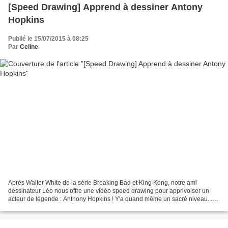
[Speed Drawing] Apprend à dessiner Antony
Hopkins
Publié le 15/07/2015 à 08:25
Par
Celine
Après Walter White de la série Breaking Bad et King Kong, notre ami
dessinateur Léo nous offre une vidéo speed drawing pour apprivoiser un
acteur de légende : Anthony Hopkins ! Y'a quand même un sacré niveau...
Mais ne desespérez pas, il donne des conseils...