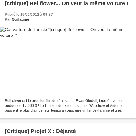
[critique] Bellflower... On veut la même voiture !
Publié le 19/02/2012 à 09:37
Par
Guillaume
Bellfolwer est le premier film du réalisateur Evan Glodell, tourné avec un
budget de 17 000 $ ! Le film suit deux jeunes amis, Woodrow et Aiden, qui
passent le plus clair de leur temps à construire un lance-flamme et une
voiture de guerre au cas où l'apocalypse...
[Critique] Projet X : Déjanté