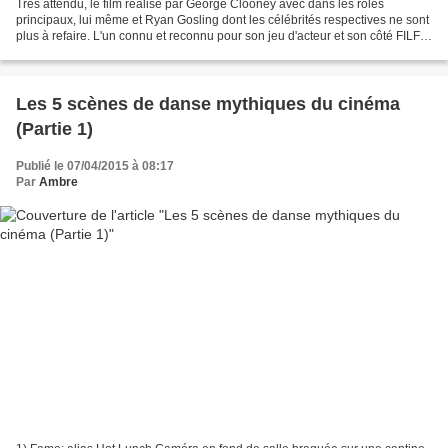
Très attendu, le film réalisé par George Clooney avec dans les rôles
principaux, lui même et Ryan Gosling dont les célébrités respectives ne sont
plus à refaire. L'un connu et reconnu pour son jeu d'acteur et son côté FILF
(Father i'd Like to Fuck) et...
Les 5 scènes de danse mythiques du cinéma
(Partie 1)
Publié le 07/04/2015 à 08:17
Par
Ambre