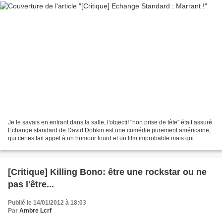
Je le savais en entrant dans la salle, l'objectif "non prise de tête" était assuré.
Echange standard de David Dobkin est une comédie purement américaine,
qui certes fait appel à un humour lourd et un film improbable mais qui
toutefois fait rire et relaxe...
[Critique] Killing Bono: être une rockstar ou ne
pas l'être...
Publié le 14/01/2012 à 18:03
Par
Ambre Lcrf