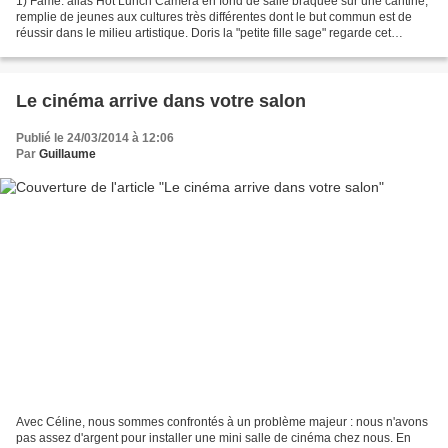
1) Fame: alias Hot Lunch Caméra en fond de salle braquée sur une cantine,
remplie de jeunes aux cultures très différentes dont le but commun est de
réussir dans le milieu artistique. Doris la "petite fille sage" regarde cet
ensemble en se demandant bien...
Le cinéma arrive dans votre salon
Publié le 24/03/2014 à 12:06
Par
Guillaume
Avec Céline, nous sommes confrontés à un problème majeur : nous n'avons
pas assez d'argent pour installer une mini salle de cinéma chez nous. En