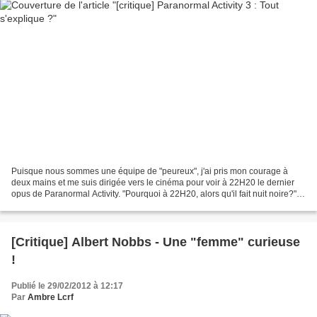
Puisque nous sommes une équipe de "peureux", j'ai pris mon courage à
deux mains et me suis dirigée vers le cinéma pour voir à 22H20 le dernier
opus de Paranormal Activity. "Pourquoi à 22H20, alors qu'il fait nuit noire?"
me direz-vous et bien parce que...
[Critique] Albert Nobbs - Une "femme" curieuse
!
Publié le 29/02/2012 à 12:17
Par
Ambre Lcrf