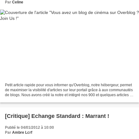
Par
Celine
Petit article rapide pour vous informer qu'Overblog, notre hébergeur, permet
de maximiser la visibilité d'articles sur leur portail grâce à aux communautés
de blogs. Nous avons créé la notre et intégré nos 900 et quelques articles !
>> https://www.over-blog.com/community/just-du-cinema Pour...
[Critique] Echange Standard : Marrant !
Publié le 04/01/2012 à 10:00
Par
Ambre Lcrf