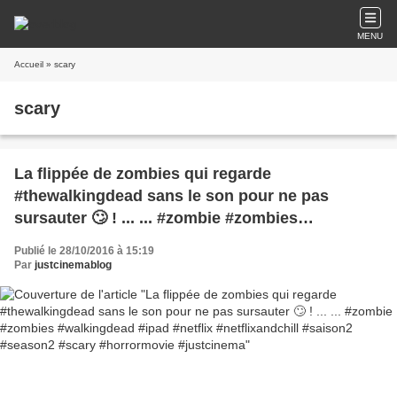
MENU
Accueil
» scary
scary
La flippée de zombies qui regarde
#thewalkingdead sans le son pour ne pas
sursauter 🙄 ! ... ... #zombie #zombies
#walkingdead #ipad #netflix #netflixandchill
Publié le 28/10/2016 à 15:19
#saison2 #season2 #scary #horrormovie
Par
justcinemablog
#justcinema