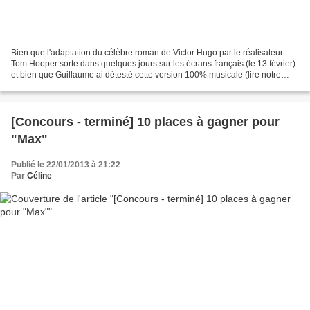
Bien que l'adaptation du célèbre roman de Victor Hugo par le réalisateur
Tom Hooper sorte dans quelques jours sur les écrans français (le 13 février)
et bien que Guillaume ai détesté cette version 100% musicale (lire notre
critique), on reste de fervents...
[Concours - terminé] 10 places à gagner pour
"Max"
Publié le 22/01/2013 à 21:22
Par
Céline