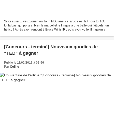
Si toi aussi tu veux jouer ton John McClane, cet article est fait pour toi ! Oui
toi là bas, qui porte si bien le marcel et le flingue a une balle qui fait péter un
hélico ! Après avoir rencontré Bruce Willis IRL puis avoir vu le film qu'on a
beaucoup...
[Concours - terminé] Nouveaux goodies de
"TED" à gagner
Publié le 11/02/2013 à 02:56
Par
Céline