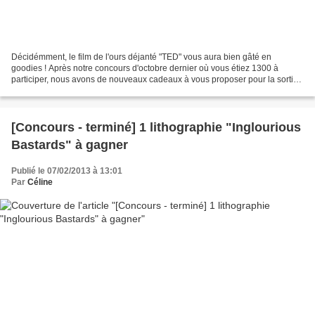
Décidémment, le film de l'ours déjanté "TED" vous aura bien gâté en
goodies ! Après notre concours d'octobre dernier où vous étiez 1300 à
participer, nous avons de nouveaux cadeaux à vous proposer pour la sortie
DVD / BluRay / VOD du film ce 11 février...
[Concours - terminé] 1 lithographie "Inglourious
Bastards" à gagner
Publié le 07/02/2013 à 13:01
Par
Céline