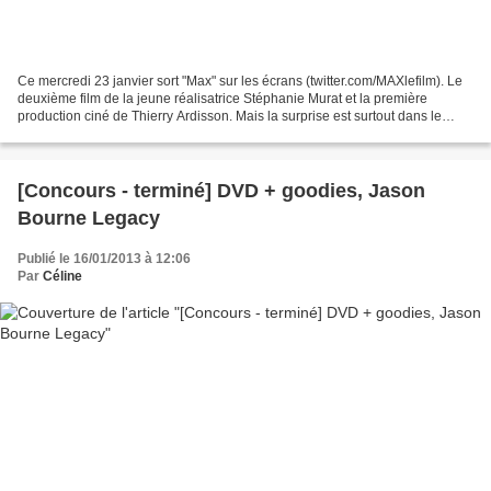
Ce mercredi 23 janvier sort "Max" sur les écrans (twitter.com/MAXlefilm). Le
deuxième film de la jeune réalisatrice Stéphanie Murat et la première
production ciné de Thierry Ardisson. Mais la surprise est surtout dans le
casting car on y retrouve Mathilde...
[Concours - terminé] DVD + goodies, Jason
Bourne Legacy
Publié le 16/01/2013 à 12:06
Par
Céline