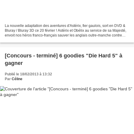
La nouvelle adaptation des aventures d'Astérix, fier gaulois, sort en DVD &
Bluray / Bluray 3D ce 20 février ! Astérix et Obélix au service de sa Majesté,
envoit nos héros franco-français sauver les anglais outre-manche contre
l'invasion romaine. Au-delà...
[Concours - terminé] 6 goodies "Die Hard 5" à
gagner
Publié le 18/02/2013 à 13:32
Par
Céline