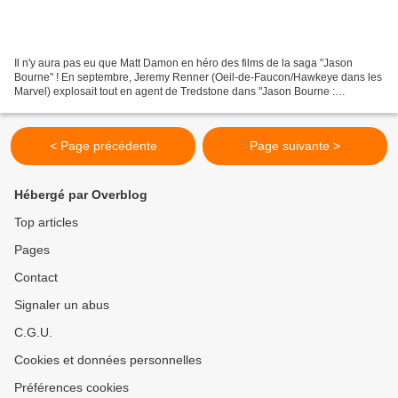
Il n'y aura pas eu que Matt Damon en héro des films de la saga "Jason
Bourne" ! En septembre, Jeremy Renner (Oeil-de-Faucon/Hawkeye dans les
Marvel) explosait tout en agent de Tredstone dans "Jason Bourne :
l'héritage" et reprenait fièrement et très efficacement...
< Page précédente
Page suivante >
Hébergé par Overblog
Top articles
Pages
Contact
Signaler un abus
C.G.U.
Cookies et données personnelles
Préférences cookies