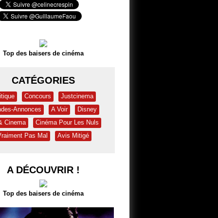
Top des baisers de cinéma
CATÉGORIES
itique
Concours
Justcinema
des-Annonces
A Voir
Disney
 & Cinema
Cinéma Pour Les Nuls
Vraiment Pas Mal
Avis Mitigé
A DÉCOUVRIR !
Top des baisers de cinéma