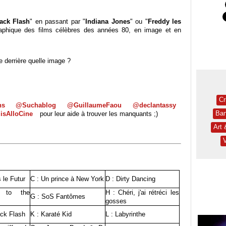
ack Flash
" en passant par "
Indiana Jones
" ou "
Freddy les
graphique des films célèbres des années 80, en image et en
e derrière quelle image ?
Cr
ns
@Suchablog
@GuillaumeFaou
@declantassy
Ban
isAlloCine
pour leur aide à trouver les manquants ;)
Art
 le Futur
C : Un prince à New York
D : Dirty Dancing
 to the
H : Chéri, j'ai rétréci les
G : SoS Fantômes
gosses
ack Flash
K : Karaté Kid
L : Labyrinthe