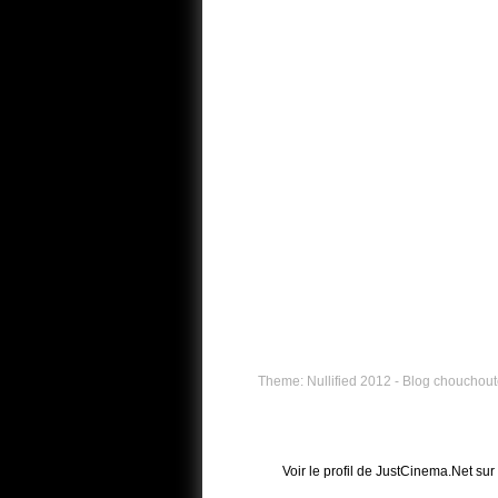
Theme: Nullified 2012 - Blog chouchouté
Voir le profil de
JustCinema.Net
sur 