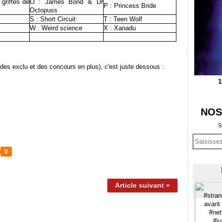
 griffes de
O : James Bond & Dr
P : Princess Bride
Octopuss
S : Short Circuit
T : Teen Wolf
W : Weird science
X : Xanadu
des exclu et des concours en plus), c'est juste dessous :
1
NOS
S
0
Article suivant »