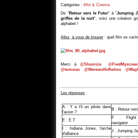
Catégories :
#Art & Cinema
De "
Retour vers le Futur
" à "
Jumping J
griffes de la nuit
", voici une création 
alphabet !
Allez, à vous de trouver
: quel film se cach
Merci à
@Shunrize
@FredMyscree
@tomsias
@Werewolfofhelms
@Mayl
Les réponses
:
A : Y a t'il un pilote dans
B : Retour vers
l'avion ?
F : Flight
E : E.T
navigator
I : Indiana Jones, l'arche
J : Jumping J
d'alliance