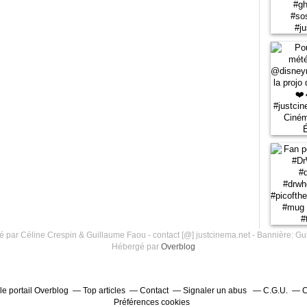
 par Céline Crespin & Guillaume Faou - contact [@] justcinema.net - Bannière: Gu
Hébergé par
Overblog
le portail Overblog
Top articles
Contact
Signaler un abus
C.G.U.
C
Préférences cookies