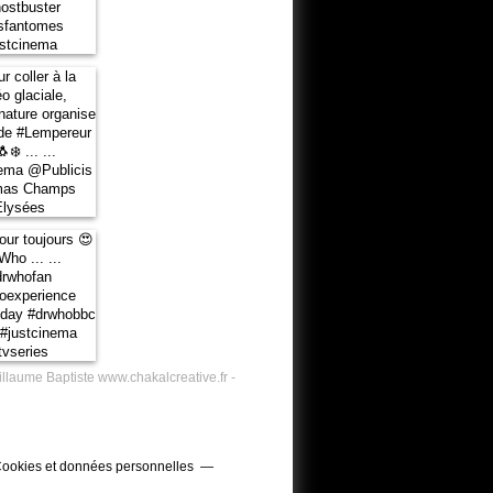
illaume Baptiste www.chakalcreative.fr -
ookies et données personnelles