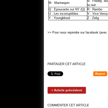
N : Freddy, les
M : Mannequin
la nuit
Q : Epouvante sur NY (Q)
R : Rambo
U : Les incorruptibles
V : Vice Versa
Y : Youngblood
Z : Zelig
>> Pour nous rejoindre sur facebook (avec 
PARTAGER CET ARTICLE
Repost
« Article précédent
COMMENTER CET ARTICLE